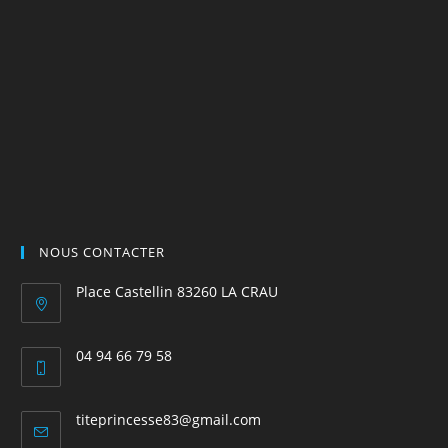
NOUS CONTACTER
Place Castellin 83260 LA CRAU
04 94 66 79 58
S’ouvre
dans
S’ouvre
titeprincesse83@gmail.com
votre
dans